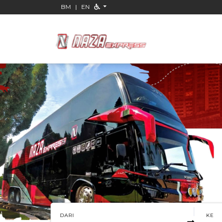
BM
|
EN
DARI
KE