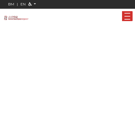
BM
|
EN
Rakan Syarikat Bas